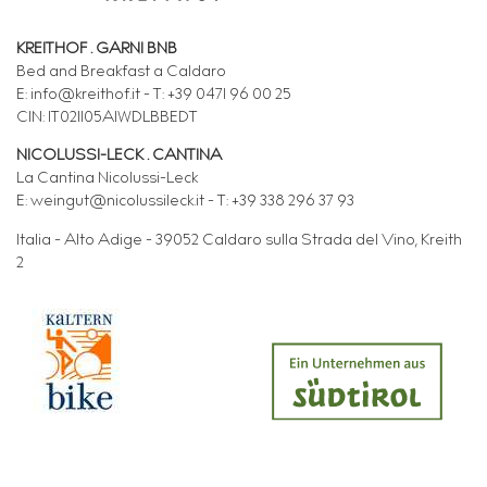
KREITHOF . GARNI BNB
Bed and Breakfast a Caldaro
E: info@kreithof.it - T: +39 0471 96 00 25
CIN: IT021105A1WDLBBEDT
NICOLUSSI-LECK . CANTINA
La Cantina Nicolussi-Leck
E: weingut@nicolussileck.it - T: +39 338 296 37 93
Italia - Alto Adige - 39052 Caldaro sulla Strada del Vino, Kreith
2