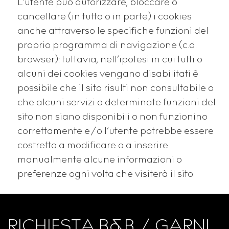
L’utente può autorizzare, bloccare o
cancellare (in tutto o in parte) i cookies
anche attraverso le specifiche funzioni del
proprio programma di navigazione (c.d.
browser): tuttavia, nell’ipotesi in cui tutti o
alcuni dei cookies vengano disabilitati è
possibile che il sito risulti non consultabile o
che alcuni servizi o determinate funzioni del
sito non siano disponibili o non funzionino
correttamente e/o l’utente potrebbe essere
costretto a modificare o a inserire
manualmente alcune informazioni o
preferenze ogni volta che visiterà il sito.
RICHIESTA B&B / GARNI